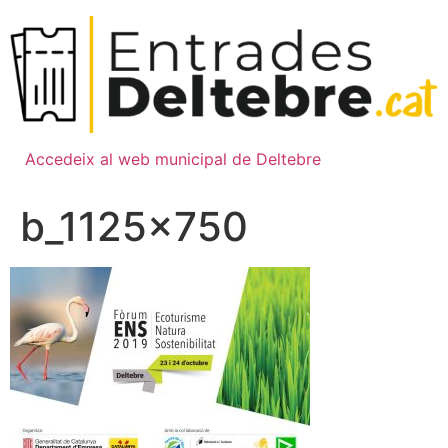
Ir
al
contenido
Accedeix al web municipal de Deltebre
b_1125x750