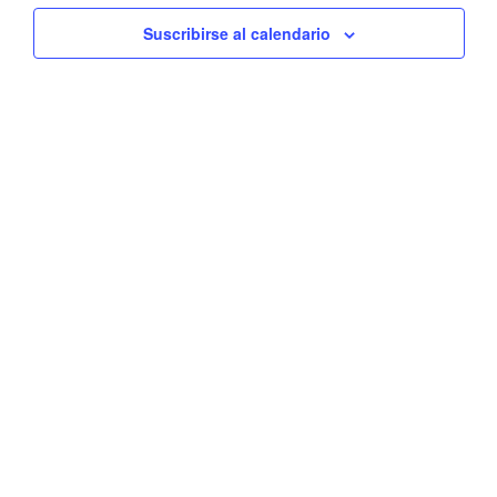
de
y
Eve
Suscribirse al calendario
vistas
de
Event