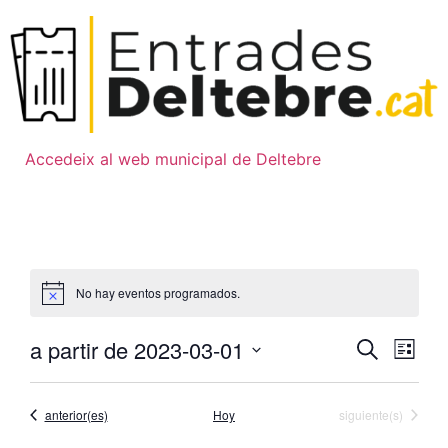
Ir
al
contenido
Accedeix al web municipal de Deltebre
No hay eventos programados.
Naveg
Na
a partir de 2023-03-01
Buscar
Lista
Seleccionar
de
de
fecha.
vis
Eventos
Eventos
anterior(es)
Hoy
siguiente(s)
búsqu